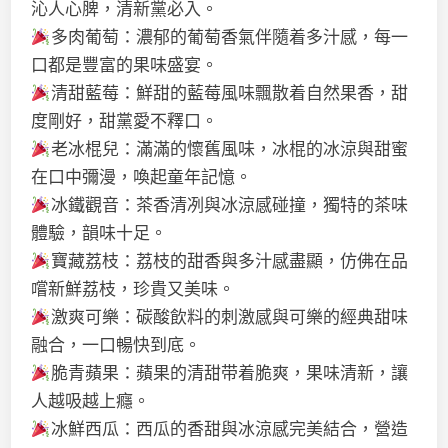
沁人心脾，清新黨必入。
多肉葡萄：濃郁的葡萄香氣伴隨着多汁感，每一
口都是豐富的果味盛宴。
清甜藍莓：鮮甜的藍莓風味飄散着自然果香，甜
度剛好，甜黨愛不釋口。
老冰棍兒：滿滿的懷舊風味，冰棍的冰涼與甜蜜
在口中彌漫，喚起童年記憶。
冰鐵觀音：茶香清冽與冰涼感碰撞，獨特的茶味
體驗，韻味十足。
寶藏荔枝：荔枝的甜香與多汁感盡顯，仿佛在品
嚐新鮮荔枝，珍貴又美味。
激爽可樂：碳酸飲料的刺激感與可樂的經典甜味
融合，一口暢快到底。
脆青蘋果：蘋果的清甜带着脆爽，果味清新，讓
人越吸越上癮。
冰鮮西瓜：西瓜的香甜與冰涼感完美結合，營造