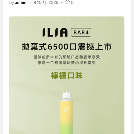
by
admin
•
8 10 月, 2025
•
0