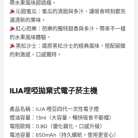
帶水果風味超過癮。
沁甜蜜瓜：蜜瓜的清甜與多汁，讓吸食時刻都充
滿清新的果味。
紅心芭樂：芭樂的獨特甜香與多汁，帶來不一樣
的水果風味體驗。
黑松沙士：還原黑松沙士的經典風味，搭配碳酸
的刺激感，口感獨特。
ILIA哩啞拋棄式電子菸主機
產品名稱：ILIA 哩亞四代一次性電子煙
煙油容量：13ml（大容量，暢快吸食不斷檔）
電阻歐姆：0.8Ω（優化霧化，口感升級）
電池容量：650mAh（持久續航，使用更安心）