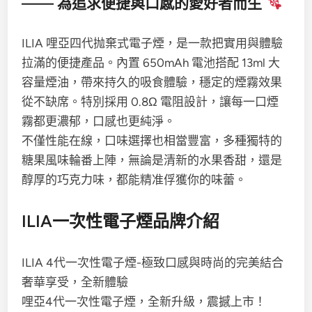
—— 為追求便捷與口感的愛好者而生
ILIA 哩亞四代抛棄式電子煙，是一款把實用與體驗
拉滿的便捷產品。內置 650mAh 電池搭配 13ml 大
容量煙油，帶來持久的吸食體驗，穩定的煙霧效果
從不缺席。特別採用 0.8Ω 電阻設計，讓每一口煙
霧都更濃郁，口感也更純淨。
不僅性能在線，口味選擇也相當豐富，多種獨特的
糖果風味輪番上陣，無論是清新的水果香甜，還是
醇厚的巧克力味，都能精准俘獲你的味蕾。
ILIA一次性電子煙品牌介紹
ILIA 4代一次性電子煙-極致口感與時尚的完美結合
奢華享受，全新體驗
哩亞4代一次性電子煙，全新升級，震撼上市！