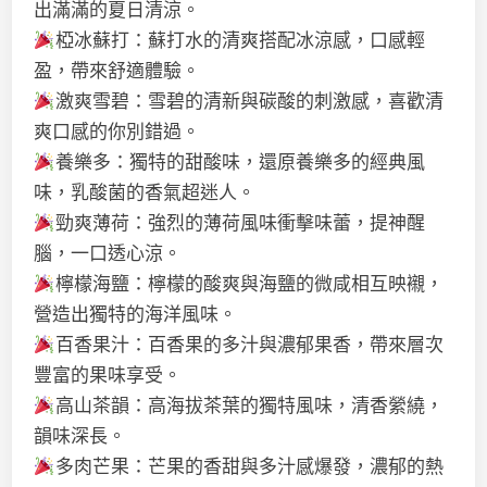
出滿滿的夏日清涼。
椏冰蘇打：蘇打水的清爽搭配冰涼感，口感輕
盈，帶來舒適體驗。
激爽雪碧：雪碧的清新與碳酸的刺激感，喜歡清
爽口感的你別錯過。
養樂多：獨特的甜酸味，還原養樂多的經典風
味，乳酸菌的香氣超迷人。
勁爽薄荷：強烈的薄荷風味衝擊味蕾，提神醒
腦，一口透心涼。
檸檬海鹽：檸檬的酸爽與海鹽的微咸相互映襯，
營造出獨特的海洋風味。
百香果汁：百香果的多汁與濃郁果香，帶來層次
豐富的果味享受。
高山茶韻：高海拔茶葉的獨特風味，清香縈繞，
韻味深長。
多肉芒果：芒果的香甜與多汁感爆發，濃郁的熱