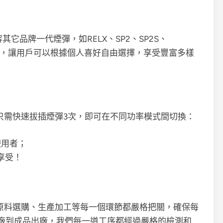
容其它品牌一代煙彈，如RELX、SP2、SP2S、
、殺小…等，讓用戶可以根據個人喜好自由選擇，享受豐富多樣
您只需快速拔插煙彈3次，即可在不同功率模式間切換：
使用者；
享受！
、原料選購、生產加工等每一個環節都嚴格把關，確保每
廠到成品出廠，我們每一道工序都經過嚴格的檢測和