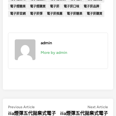
電子煙糖果
電子煙購買
電子菸
電子菸口味
電子菸品牌
電子菸官網
電子菸彈
電子菸推薦
電子菸糖果
電子菸購買
admin
More by admin
文
Previous
Nex
Previous Article
Next Article
article:
artic
ilia煙彈五代拋棄式電子
ilia煙彈五代拋棄式電子
章