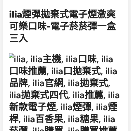
ilia煙彈拋棄式電子煙激爽
可樂口味-電子菸菸彈一盒
三入