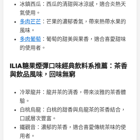
冰鎮西瓜：西瓜的清甜與冰涼感，適合炎熱天
氣使用。
多肉芒芒
：芒果的濃郁香氣，帶來熱帶水果的
風味。
多肉葡萄
：葡萄的甜美與果香，適合喜愛甜味
的使用者。
ILIA糖果
煙彈口味
經典飲料系推薦：茶香
與飲品風味，回味無窮
冷翠龍井：龍井茶的清香，帶來淡雅的茶香體
驗。
白桃烏龍：白桃的甜香與烏龍茶的茶香結合，
口感層次豐富。
鐵觀音：濃郁的茶香，適合喜愛傳統茶味的使
用者。