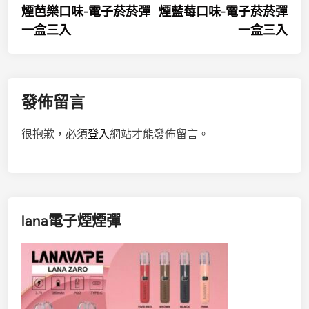
煙芭樂口味-電子菸菸彈
煙藍莓口味-電子菸菸彈
導
一盒三入
一盒三入
覽
發佈留言
很抱歉，必須
登入
網站才能發佈留言。
lana電子煙煙彈