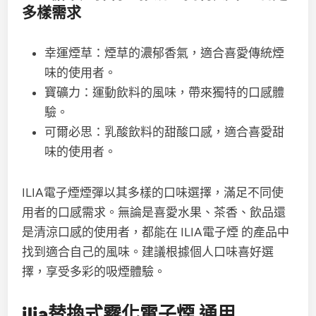
多樣需求
幸運煙草：煙草的濃郁香氣，適合喜愛傳統煙
味的使用者。
寶礦力：運動飲料的風味，帶來獨特的口感體
驗。
可爾必思：乳酸飲料的甜酸口感，適合喜愛甜
味的使用者。
ILIA電子煙煙彈以其多樣的口味選擇，滿足不同使
用者的口感需求。無論是喜愛水果、茶香、飲品還
是清涼口感的使用者，都能在 ILIA電子煙 的產品中
找到適合自己的風味。建議根據個人口味喜好選
擇，享受多彩的吸煙體驗。
ilia替換式霧化電子煙 通用