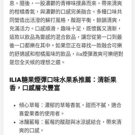
息。隨後，一股濃鬱的青檸味撲鼻而來，帶來清爽
的柑橘香氣，與濃鬱的口感完美融合。多種口味共
同營造出活潑的蘇打風格，酸甜平衡，餘韻清爽，
充滿活力。口感順滑，趣味十足，既懷舊又清新，
這款以飲品為靈感的混合飲品，讓您從第一口到最
後一口都樂在其中。如果您正在尋找一款融合可樂
的舒適感和柑橘風味的飲品，ilia煙彈激爽可樂絕對
是您全天候的理想之選。
ILIA糖果煙彈口味
水果系推薦：清新果
香，口感層次豐富
傾心草莓：濃郁的草莓香氣，甜而不膩，適合
喜愛果香的使用者。
冰釀藍莓：藍莓的酸甜與冰涼感結合，帶來清
爽的口感。