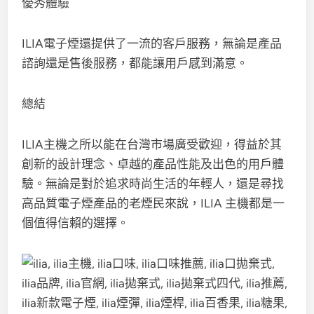
優秀體驗
ILIA電子煙還提供了一流的客戶服務，無論是產品
諮詢還是售後服務，都能讓用戶感到滿意。
總結
ILIA主機之所以能在台灣市場廣受歡迎，得益於其
創新的設計理念、卓越的產品性能及出色的用戶體
驗。無論是對於追求時尚生活的年輕人，還是尋找
高品質電子煙產品的老煙民來說，ILIA 主機都是一
個值得信賴的選擇。