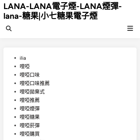
Skip
LANA-LANA電子煙-LANA煙彈-
to
lana-糖果|小七糖果電子煙
content
Mai
Open
Men
Search
Posted
ilia
in
哩啞
哩啞口味
哩啞口味推薦
哩啞拋棄式
哩啞推薦
哩啞煙彈
哩啞糖果
哩啞菸彈
哩啞購買