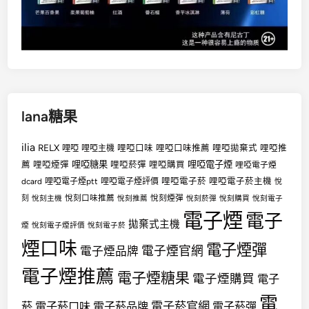
lana糖果
ilia
RELX
哩啞
哩啞口味
哩啞口味推薦
哩啞拋棄式
哩啞推
哩啞主機
哩啞糖果
哩啞電子煙
薦
哩啞煙彈
哩啞菸彈
哩啞購買
哩啞電子煙
哩啞電子菸
哩啞電子菸主機
dcard
哩啞電子煙ptt
哩啞電子煙評價
悅
悅刻口味推薦
悅刻煙彈
刻
悅刻主機
悅刻推薦
悅刻菸彈
悅刻購買
悅刻電子
電子煙
電子
拋棄式主機
煙
悅刻電子煙評價
悅刻電子菸
煙口味
電子煙彈
電子煙官網
電子煙品牌
電子煙推薦
電子煙糖果
電子煙購買
電子
電
電子菸官網
菸
電子菸口味
電子菸品牌
電子菸彈