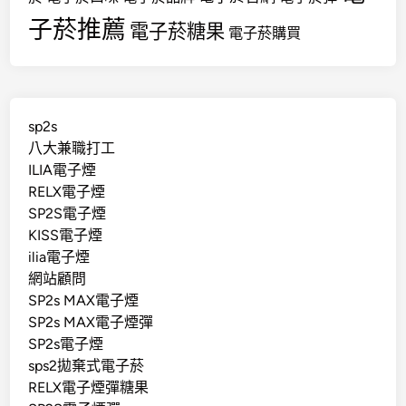
子菸推薦
電子菸糖果
電子菸購買
sp2s
八大兼職打工
ILIA電子煙
RELX電子煙
SP2S電子煙
KISS電子煙
ilia電子煙
網站顧問
SP2s MAX電子煙
SP2s MAX電子煙彈
SP2s電子煙
sps2拋棄式電子菸
RELX電子煙彈糖果