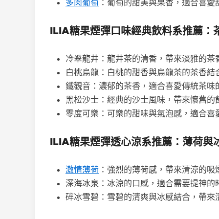
多肉葡萄
：葡萄的甜美與果香，適合喜愛
ILIA糖果
煙彈口味
經典飲料系推薦：
冷翠龍井：龍井茶的清香，帶來淡雅的茶
白桃烏龍：白桃的甜香與烏龍茶的茶香結
鐵觀音：濃郁的茶香，適合喜愛傳統茶味
黑松沙士：經典的沙士風味，帶來懷舊的
零度可樂：可樂的甜味與氣泡感，適合喜
ILIA糖果煙彈透心涼
系推薦：薄荷與
激情薄荷
：強烈的薄荷感，帶來清涼的吸
深海冰泉：冰涼的口感，適合需要提神的
碎冰雪碧：雪碧的清爽與冰感結合，帶來