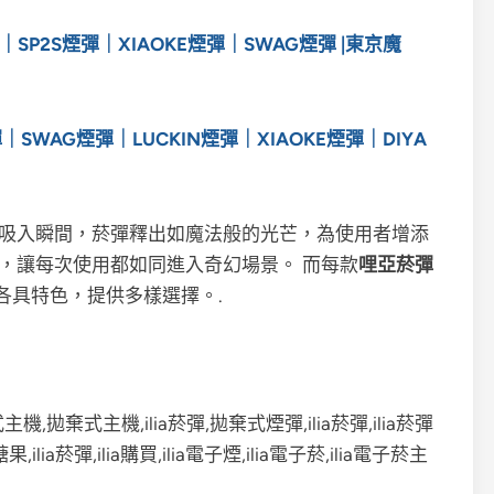
彈｜SP2S煙彈｜XIAOKE煙彈｜SWAG煙彈 |東京魔
｜SWAG煙彈｜LUCKIN煙彈｜XIAOKE煙彈｜DIYA
吸入瞬間，菸彈釋出如魔法般的光芒，為使用者增添
，讓每次使用都如同進入奇幻場景。 而每款
哩亞菸彈
各具特色，提供多樣選擇。.