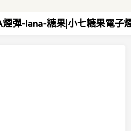
NA煙彈-lana-糖果|小七糖果電子