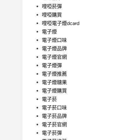
哩啞菸彈
哩啞購買
哩啞電子煙dcard
電子煙
電子煙口味
電子煙品牌
電子煙官網
電子煙彈
電子煙推薦
電子煙糖果
電子煙購買
電子菸
電子菸口味
電子菸品牌
電子菸官網
電子菸彈