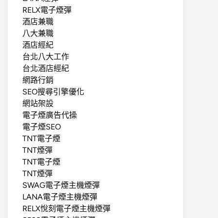
RELX電子煙彈
酒店兼職
八大兼職
酒店經紀
台北八大工作
台北酒店經紀
網路行銷
SEO搜尋引擎優化
網站架設
電子煙廣告代操
電子煙SEO
TNT電子煙
TNT煙彈
TNT電子煙
TNT煙彈
SWAG電子煙主機煙彈
LANA電子煙主機煙彈
RELX悅刻電子煙主機煙彈