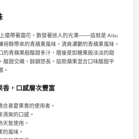
味
皮上還帶著霜花，散發著迷人的光澤——這就是 Aisu
薄荷醇帶來的青蘋果風味。清爽濃鬱的青蘋果風味，
口的青蘋果般酸甜多汁，隨後是如糖果般淡淡的甜
，酸甜交織，餘韻悠長。這款蘋果混合口味酸甜平
選。
果香，口感層次豐富
適合喜愛果香的使用者。
來清爽的口感。
熱天氣使用。
果的風味。