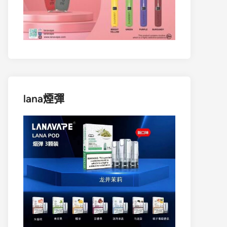
lana煙彈