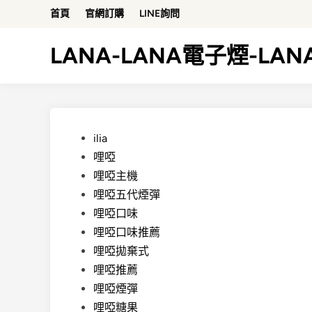
Skip
首頁
官網訂購
LINE詢問
to
content
LANA-LANA電子煙-LA
Posted
ilia
in
哩啞
哩啞主機
哩啞五代煙彈
哩啞口味
哩啞口味推薦
哩啞拋棄式
哩啞推薦
哩啞煙彈
哩啞糖果