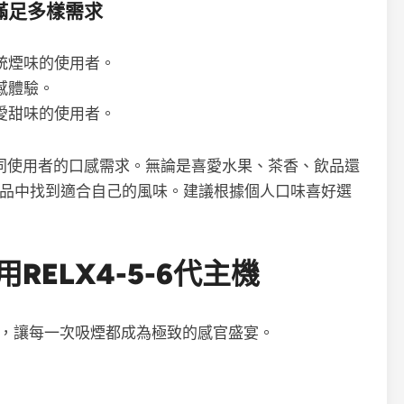
滿足多樣需求
統煙味的使用者。
感體驗。
愛甜味的使用者。
不同使用者的口感需求。無論是喜愛水果、茶香、飲品還
的產品中找到適合自己的風味。建議根據個人口味喜好選
用RELX4-5-6代主機
享受，讓每一次吸煙都成為極致的感官盛宴。