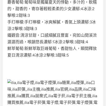
麝香葡萄:葡萄味是獨屬夏天的悸動，多汁的，軟糯
的，甜香的，寄存著輕輕柔柔的少女濃郁:4冰涼:2
擊喉:2甜味:3
手打檸檬:手打檸檬，冰爽解膩，香氣上頭濃郁:3冰
涼:2擊喉:3甜味:3
鐵觀音:清涼甘甜，口感細膩且豐富，宛如山間溪流
潺潺而過，喉韻悠長濃郁:1冰涼:2擊喉:3甜味:4
鮮萃葡萄:新鮮萃取巨峰葡萄，香甜怡人，瞬間釋放
夏日清涼濃郁:4冰涼:2擊喉:3甜味:5