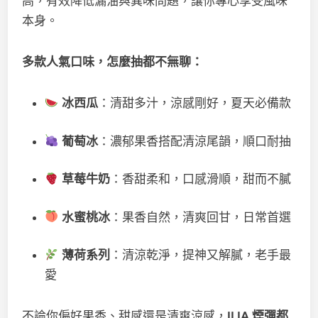
高，有效降低漏油與異味問題，讓你專心享受風味
本身。
多款人氣口味，怎麼抽都不無聊：
冰西瓜
：清甜多汁，涼感剛好，夏天必備款
葡萄冰
：濃郁果香搭配清涼尾韻，順口耐抽
草莓牛奶
：香甜柔和，口感滑順，甜而不膩
水蜜桃冰
：果香自然，清爽回甘，日常首選
薄荷系列
：清涼乾淨，提神又解膩，老手最
愛
不論你偏好果香、甜感還是清爽涼感，
ILIA 煙彈都