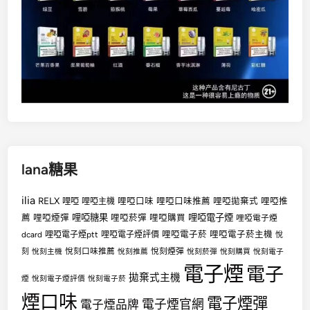
lana糖果
ilia
RELX
哩啞
哩啞口味
哩啞口味推薦
哩啞拋棄式
哩啞推
哩啞主機
哩啞糖果
哩啞電子煙
薦
哩啞煙彈
哩啞菸彈
哩啞購買
哩啞電子煙
哩啞電子菸
哩啞電子菸主機
dcard
哩啞電子煙ptt
哩啞電子煙評價
悅
悅刻口味推薦
悅刻煙彈
刻
悅刻主機
悅刻推薦
悅刻菸彈
悅刻購買
悅刻電子
電子煙
電子
拋棄式主機
煙
悅刻電子煙評價
悅刻電子菸
煙口味
電子煙彈
電子煙官網
電子煙品牌