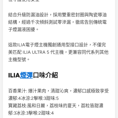
結合升級防漏油設計，採用雙重密封圈與陶瓷導油
結構，經過千次傾斜測試零滲漏，徹底告別傳統電
子煙漏液困擾。​
這款ILIA電子煙主機獨創通用型接口設計，不僅完
美匹配 ILIA ULTRA 5 代主機，更兼容同代系列其他
主機型號。
ILIA
煙彈
口味介紹
百香果汁: 爆汁果肉，清甜沁爽，濃郁口感極致享受
濃郁:4冰涼:2擊喉:3甜味:5
寶藏荔枝:風和日麗，荔枝味的夏天，荔粒皆甜濃
郁:3冰涼:3擊喉:2甜味:4