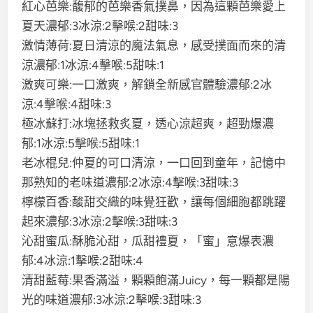
紅心芭樂:馥郁的芭樂香氣撲鼻，因為這顆芭樂愛上
夏天濃郁:3冰涼:2擊喉:2甜味:3
激情薄荷:夏日清涼的魔法氣息，感受撲面而來的清
涼濃郁:1冰涼:4擊喉:5甜味:1
激爽可樂:一口激爽，解鎖全新感官體驗濃郁:2冰
涼:4擊喉:4甜味:3
極冰蘇打:冰塊拯救炙夏，透心涼超爽，超勁爆濃
郁:1冰涼:5擊喉:5甜味:1
老冰棍兒:仲夏的可口清涼，一口回到童年，記憶中
那熟知的老味道濃郁:2冰涼:4擊喉:3甜味:3
檸檬百香:酸甜交織的味覺狂歡，讓每個細胞都跳躍
起來濃郁:3冰涼:2擊喉:3甜味:3
沁甜蜜瓜:酥脆沁甜，瓜甜禮夏，「蜜」意爆表濃
郁:4冰涼:1擊喉:2甜味:4
清甜藍莓:果香滿溢，顆顆飽滿Juicy，每一顆都是陽
光的味道濃郁:3冰涼:2擊喉:3甜味:3