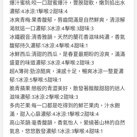
爆汁蜜桃:咬一口甜蜜爆汁，豐腴甜軟，嫩到掐出水
濃郁:4冰涼:1擊喉:2甜味:4
冰爽青梅:果香馥郁，唇齒間滿是自然鮮爽，清涼解
渴就這一口濃郁:3冰涼:4擊喉:3甜味:3
冰鐵觀音:清香雅韻，天然的蘭花香滋味純濃，香氣
馥郁持久濃郁:1冰涼:4擊喉:4甜味:1
冰鮮西瓜:清甜的西瓜，是春夏最期盼的涼爽，滿滿
盛夏的味道濃郁:3冰涼:4擊喉:2甜味:3
超A薄荷:勁涼酷爽，涷感十足，暢爽冰涼一整夏濃
郁:1冰涼:5擊喉:5甜味:1
脆青蘋果:戀般的青澀美好，散發著酸酸甜甜的迷人
滋味濃郁:3冰涼:2擊喉:2甜味:3
多肉芒果:每一口都是吃得到的鮮芒果肉，汁水飽
滿，甜入心扉濃郁:4冰涼:1擊喉:2甜味:4
高山茶韻:毫香馥韻，香氣怡人，縈繞著山林的自然
氣息，悠悠散發濃郁:1冰涼:3擊喉:4甜味:1