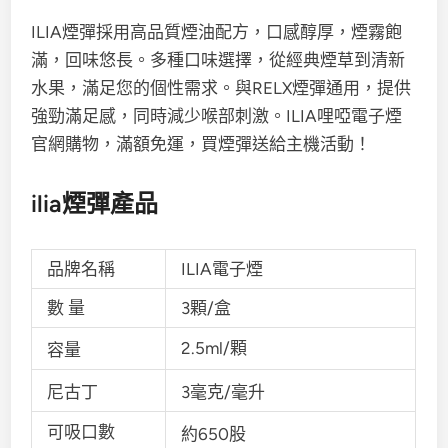
ILIA煙彈採用高品質煙油配方，口感醇厚，煙霧飽
滿，回味悠長。多種口味選擇，從經典煙草到清新
水果，滿足您的個性需求。與RELX煙彈通用，提供
強勁滿足感，同時減少喉部刺激。ILIA哩啞電子煙
官網購物，滿額免運，買煙彈送給主機活動！
ilia煙彈產品
品牌名稱
ILIA電子煙
數 量
3顆/盒
2.5ml/顆
容量
尼古丁
3毫克/毫升
可吸口數
約650股