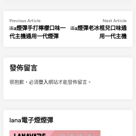
文
Previous
Nex
Previous Article
Next Article
article:
artic
ilia煙彈手打檸檬口味一
ilia煙彈老冰棍兒口味通
章
代主機通用一代煙彈
用一代主機
導
覽
發佈留言
很抱歉，必須
登入
網站才能發佈留言。
lana電子煙煙彈