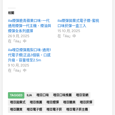
相關
ilia煙彈脆青蘋果口味-一代
ilia煙彈拋棄式電子煙-蜜桃
通用煙彈一代主機、煙油與
口味菸彈一盒三入
煙彈全系列選擇
15 10 月, 2025
26 9 月, 2025
在「ilia」中
在「ilia」中
ilia哩亞煙彈鳳梨口味-通用1
代電子煙|正品3個裝，口感
升級，容量增至2.5m
9 10 月, 2025
在「ilia」中
TAGGED
ILIA
哩亞口味
哩亞口味推薦
哩亞官網
哩亞拋棄式
哩亞推薦
哩亞煙彈
哩亞糖果
哩亞菸彈
哩亞購買
哩亞電子煙
哩亞電子菸
哩亞電子菸主機