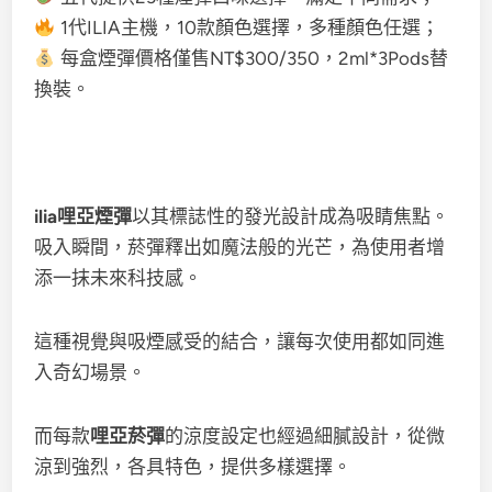
1代ILIA主機，10款顏色選擇，多種顏色任選；
每盒煙彈價格僅售NT$300/350，2ml*3Pods替
換裝。
ilia哩亞煙彈
以其標誌性的發光設計成為吸睛焦點。
吸入瞬間，菸彈釋出如魔法般的光芒，為使用者增
添一抹未來科技感。
這種視覺與吸煙感受的結合，讓每次使用都如同進
入奇幻場景。
而每款
哩亞菸彈
的涼度設定也經過細膩設計，從微
涼到強烈，各具特色，提供多樣選擇。