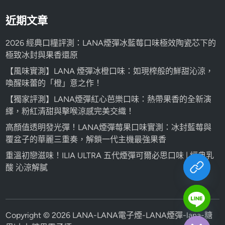
近期文章
2026 經典口糧評測：LANA煙彈冰藍莓口味極效陶瓷芯下的
極致冰封與果香還原
【風味實測】LANA 煙彈冰橙口味：如現榨般的鮮甜沁涼，
喚醒味蕾的「橙」意之作！
【獨家評測】LANA煙彈紅心芭樂口味：熱帶果香的全新演
繹，粉紅清甜與擊喉涼感完美交織！
高顏值透明發光彈！LANA煙彈莓果口味實測：冰封藍莓與
覆盆子的華麗三重奏，解鎖一代主機最強果香
重溫初戀滋味！ILIA ULTRA 五代煙彈可爾必思口味 | 經典乳
酸 沁涼解膩
chaty
Hide
Copyright © 2026
LANA-LANA電子煙-LANA煙彈-lana-糖