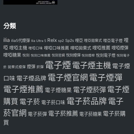
分類
ilia
Relx
哩
Sp2s
哩亞
ilia5代煙彈
哩亞電子煙
Ilia Ultra 5
sp2
哩亞拋棄式
啞
哩啞主機
哩啞推薦
哩啞煙彈
哩啞口味推薦
哩啞拋棄式
哩啞口味
哩啞糖果
悅刻煙彈
悅刻電子煙
悅刻
悅刻口味推薦
悅刻官網
悅刻煙桿
悅刻電子
電子煙
電子煙主機
電子煙
煙彈
拋棄式煙彈
菸彈
菸
電子煙官網
電子煙彈
口味
電子煙品牌
電子煙推薦
電子煙
電子煙菸彈
電子煙糖果
電子菸品牌
電子
購買
電子菸
電子菸口味
菸官網
電子菸推薦
電子菸購
電子菸彈
電子菸糖果
買