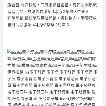
鐵觀音:清涼甘甜，口感細膩且豐富，宛如山間溪流
潺潺而過，喉韻悠長濃郁:1冰涼:2擊喉:3甜味:4
鮮萃葡萄:新鮮萃取巨峰葡萄，香甜怡人，瞬間釋放
夏日清涼濃郁:4冰涼:2擊喉:3甜味:5