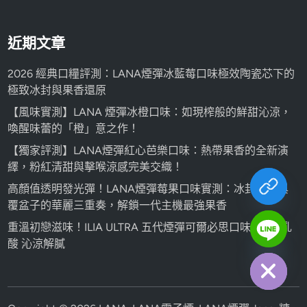
近期文章
2026 經典口糧評測：LANA煙彈冰藍莓口味極效陶瓷芯下的
極致冰封與果香還原
【風味實測】LANA 煙彈冰橙口味：如現榨般的鮮甜沁涼，
喚醒味蕾的「橙」意之作！
【獨家評測】LANA煙彈紅心芭樂口味：熱帶果香的全新演
繹，粉紅清甜與擊喉涼感完美交織！
高顏值透明發光彈！LANA煙彈莓果口味實測：冰封藍莓與
覆盆子的華麗三重奏，解鎖一代主機最強果香
重溫初戀滋味！ILIA ULTRA 五代煙彈可爾必思口味 | 經典乳
chaty
酸 沁涼解膩
Hide