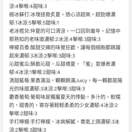
涼:4擊喉:4甜味:3
極冰蘇打:冰塊拯救炙夏，透心涼超爽，超勁爆濃
郁:1冰涼:5擊喉:5甜味:1
老冰棍兒:仲夏的可口清涼，一口回到童年，記憶中
那熟知的老味道濃郁:2冰涼:4擊喉:3甜味:3
檸檬百香:酸甜交織的味覺狂歡，讓每個細胞都跳躍
起來濃郁:3冰涼:2擊喉:3甜味:3
沁甜蜜瓜:酥脆沁甜，瓜甜禮夏，「蜜」意爆表濃
郁:4冰涼:1擊喉:2甜味:4
清甜藍莓:果香滿溢，顆顆飽滿Juicy，每一顆都是陽
光的味道濃郁:3冰涼:2擊喉:3甜味:3
麝香葡萄:葡萄味是獨屬夏天的悸動，多汁的，軟糯
的，甜香的，寄存著輕輕柔柔的少女濃郁:4冰涼:2
擊喉:2甜味:3
手打檸檬:手打檸檬，冰爽解膩，香氣上頭濃郁:3冰
涼:2擊喉:3甜味:3