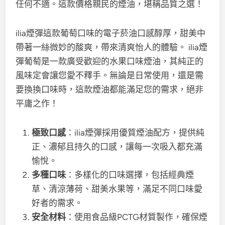
任何不適。這款價格親民的煙油，堪稱品質之選！
ilia煙彈這款葡萄口味的電子菸油口感醇厚，甜美中
帶著一絲微妙的酸爽，帶來清爽怡人的體驗。 ilia煙
彈葡萄是一款廣受歡迎的水果口味煙油，其純正的
風味定會讓您愛不釋手。無論是日常使用，還是需
要換換口味時，這款煙油都能滿足您的需求，絕非
平庸之作！
極致口感
：ilia煙彈採用優質煙油配方，提供純
正、濃郁且持久的口感，讓每一次吸入都充滿
愉悅。
多種口味
：多樣化的口味選擇，包括經典煙
草、清涼薄荷、甜美水果等，滿足不同口味愛
好者的需求。
安全材料
：使用食品級PCTG材質製作，確保煙