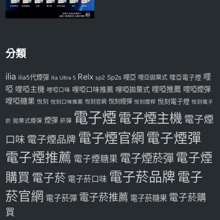
分類
ilia
Relx
哩
Sp2s
哩亞
ilia5代煙彈
哩亞電子煙
Ilia Ultra 5
sp2
哩亞拋棄式
啞
哩啞主機
哩啞推薦
哩啞煙彈
哩啞口味推薦
哩啞拋棄式
哩啞口味
哩啞糖果
悅刻煙彈
悅刻電子煙
悅刻
悅刻口味推薦
悅刻官網
悅刻煙桿
悅刻電子
電子煙
電子煙主機
電子煙
煙彈
拋棄式煙彈
菸彈
菸
電子煙官網
電子煙彈
口味
電子煙品牌
電子煙推薦
電子煙
電子煙菸彈
電子煙糖果
電子菸品牌
電子
購買
電子菸
電子菸口味
菸官網
電子菸推薦
電子菸購
電子菸彈
電子菸糖果
買