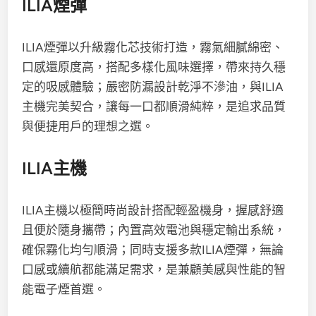
ILIA煙彈
ILIA煙彈以升級霧化芯技術打造，霧氣細膩綿密、
口感還原度高，搭配多樣化風味選擇，帶來持久穩
定的吸感體驗；嚴密防漏設計乾淨不滲油，與ILIA
主機完美契合，讓每一口都順滑純粹，是追求品質
與便捷用戶的理想之選。
ILIA主機
ILIA主機以極簡時尚設計搭配輕盈機身，握感舒適
且便於隨身攜帶；內置高效電池與穩定輸出系統，
確保霧化均勻順滑；同時支援多款ILIA煙彈，無論
口感或續航都能滿足需求，是兼顧美感與性能的智
能電子煙首選。