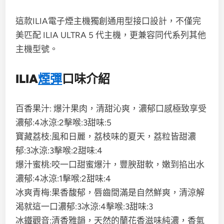
這款ILIA電子煙主機獨創通用型接口設計，不僅完
美匹配 ILIA ULTRA 5 代主機，更兼容同代系列其他
主機型號。
ILIA
煙彈
口味介紹
百香果汁: 爆汁果肉，清甜沁爽，濃郁口感極致享受
濃郁:4冰涼:2擊喉:3甜味:5
寶藏荔枝:風和日麗，荔枝味的夏天，荔粒皆甜濃
郁:3冰涼:3擊喉:2甜味:4
爆汁蜜桃:咬一口甜蜜爆汁，豐腴甜軟，嫩到掐出水
濃郁:4冰涼:1擊喉:2甜味:4
冰爽青梅:果香馥郁，唇齒間滿是自然鮮爽，清涼解
渴就這一口濃郁:3冰涼:4擊喉:3甜味:3
冰鐵觀音:清香雅韻，天然的蘭花香滋味純濃，香氣