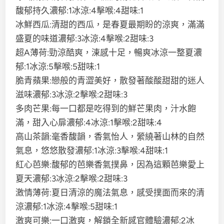
馥郁持久濃郁:1冰涼:4擊喉:4甜味:1
冰鮮西瓜:清甜的西瓜，是春夏最期盼的涼爽，滿滿
盛夏的味道濃郁:3冰涼:4擊喉:2甜味:3
超A薄荷:勁涼酷爽，涷感十足，暢爽冰涼一整夏濃
郁:1冰涼:5擊喉:5甜味:1
脆青蘋果:戀般的青澀美好，散發著酸酸甜甜的迷人
滋味濃郁:3冰涼:2擊喉:2甜味:3
多肉芒果:每一口都是吃得到的鮮芒果肉，汁水飽
滿，甜入心扉濃郁:4冰涼:1擊喉:2甜味:4
高山茶韻:毫香馥韻，香氣怡人，縈繞著山林的自然
氣息，悠悠散發濃郁:1冰涼:3擊喉:4甜味:1
紅心芭樂:馥郁的芭樂香氣撲鼻，因為這顆芭樂愛上
夏天濃郁:3冰涼:2擊喉:2甜味:3
激情薄荷:夏日清涼的魔法氣息，感受撲面而來的清
涼濃郁:1冰涼:4擊喉:5甜味:1
激爽可樂:一口激爽，解鎖全新感官體驗濃郁:2冰