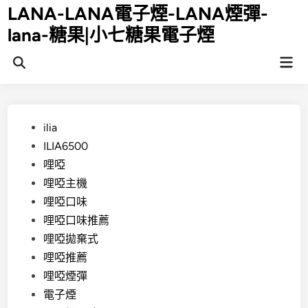
Skip
LANA-LANA電子煙-LANA煙彈-
to
lana-糖果|小七糖果電子煙
content
Mai
Open
Men
Search
Posted
ilia
in
ILIA6500
哩啞
哩啞主機
哩啞口味
哩啞口味推薦
哩啞拋棄式
哩啞推薦
哩啞煙彈
電子煙