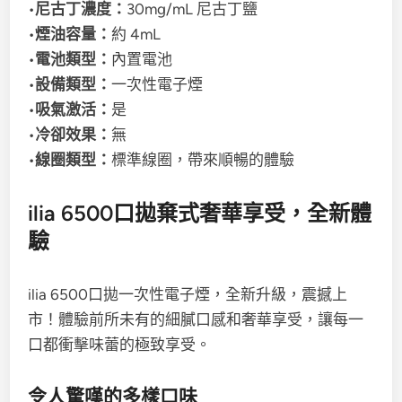
•
尼古丁濃度：
30mg/mL 尼古丁鹽
•
煙油容量：
約 4mL
•
電池類型：
內置電池
•
設備類型：
一次性電子煙
•
吸氣激活：
是
•
冷卻效果：
無
•
線圈類型：
標準線圈，帶來順暢的體驗
ilia 6500口拋棄式
奢華享受，全新體
驗
ilia 6500口拋
一次性電子煙，全新升級，震撼上
市！體驗前所未有的細膩口感和奢華享受，讓每一
口都衝擊味蕾的極致享受。
令人驚嘆的多樣口味