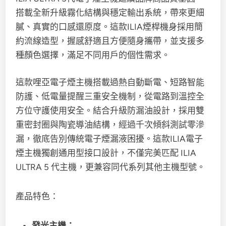
搭載全新升級霧化結構與穩定輸出系統，帶來更細
膩、真實的口感還原度。這款ILIA煙桿機身採用簡
約流線造型，握感舒適且方便隨身攜帶，並支援多
種顏色選擇，滿足不同用戶的個性需求。
這款哩亞電子煙主機搭載過熱自動斷電、短路智能
防護、低電量提醒三重安全機制，從電路到溫控全
方位守護使用安全。結合升級防漏油設計，採用雙
重密封圈與陶瓷導油結構，經過千次傾斜測試零滲
漏，徹底告別傳統電子煙漏液困擾。​這款ILIA電子
煙主機獨創通用型接口設計，不僅完美匹配 ILIA
ULTRA 5 代主機，更兼容同代系列其他主機型號。
產品特色：
發光主機：