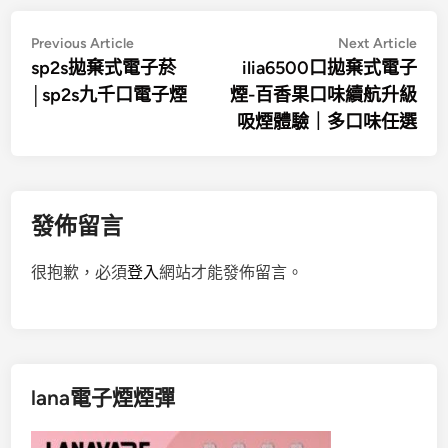
文
Previous
Nex
Previous Article
Next Article
article:
artic
sp2s拋棄式電子菸
ilia6500口拋棄式電子
章
│sp2s九千口電子煙
煙-百香果口味續航升級
導
吸煙體驗｜多口味任選
覽
發佈留言
很抱歉，必須
登入
網站才能發佈留言。
lana電子煙煙彈