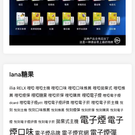
lana糖果
ilia
RELX
哩啞
哩啞口味
哩啞口味推薦
哩啞拋棄式
哩啞推
哩啞主機
哩啞糖果
哩啞電子煙
薦
哩啞煙彈
哩啞菸彈
哩啞購買
哩啞電子煙
哩啞電子菸
哩啞電子菸主機
dcard
哩啞電子煙ptt
哩啞電子煙評價
悅
悅刻口味推薦
悅刻煙彈
刻
悅刻主機
悅刻推薦
悅刻菸彈
悅刻購買
悅刻電子
電子煙
電子
拋棄式主機
煙
悅刻電子煙評價
悅刻電子菸
煙口味
電子煙彈
電子煙官網
電子煙品牌