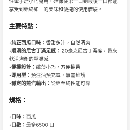
性電子煙小巧易用，確保從第一口到最後一口都能
享受到始終如一的美味和便捷的使用體驗。
主要特點：
•
純正西瓜口味：
香甜多汁，自然清爽
•
順滑的尼古丁滿足感：
20毫克尼古丁濃度，帶來
乾淨均衡的擊喉感
•
便攜設計：
纖薄小巧，方便攜帶
•
即用型：
預注油預充電，無需維護
•
穩定的蒸汽輸出：
從始至終性能可靠
規格：
•
口味：
西瓜
•
口數：
最多6500 口