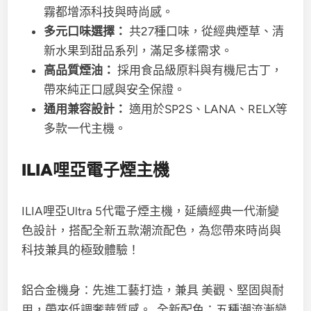
霧都增添科技與時尚感。
多元口味選擇：
共27種口味，從經典煙草、清
新水果到甜品系列，滿足多樣需求。
高品質煙油：
採用食品級原料與有機尼古丁，
帶來純正口感與安全保證。
通用兼容設計：
適用於SP2S、LANA、RELX等
多款一代主機。
ILIA哩亞電子煙主機
ILIA哩亞Ultra 5代電子煙主機，延續經典一代漸變
色設計，搭配全新五款潮流配色，為您帶來時尚與
科技兼具的極致體驗！
鋁合金機身：先進工藝打造，兼具 美觀、堅固與耐
用，帶來低調奢華質感。 全新配色：五種潮流漸變