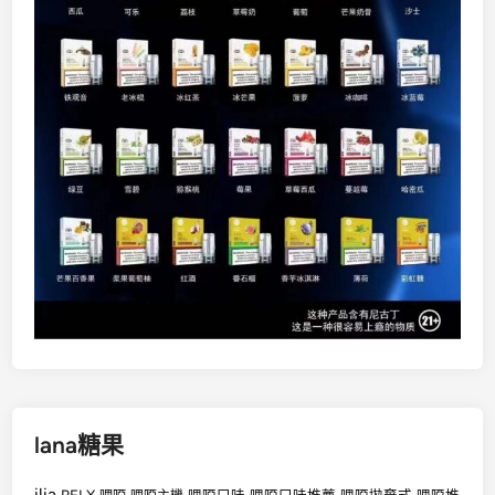
lana糖果
ilia
RELX