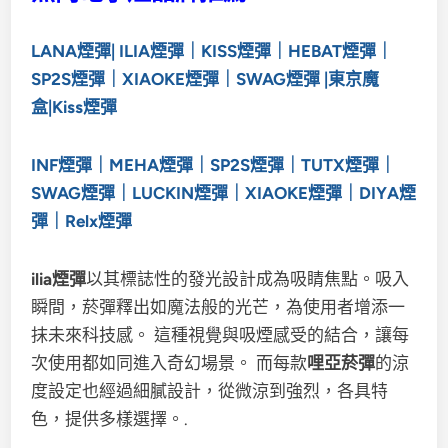
LANA煙彈| ILIA
煙彈
｜KISS煙彈｜HEBAT煙彈｜
SP2S煙彈｜XIAOKE煙彈｜SWAG煙彈 |東京魔
盒|
Kiss煙彈
INF煙彈｜MEHA煙彈｜SP2S煙彈｜TUTX煙彈｜
SWAG煙彈｜LUCKIN煙彈｜XIAOKE煙彈｜DIYA煙
彈｜Relx煙彈
ilia煙彈
以其標誌性的發光設計成為吸睛焦點。吸入
瞬間，菸彈釋出如魔法般的光芒，為使用者增添一
抹未來科技感。 這種視覺與吸煙感受的結合，讓每
次使用都如同進入奇幻場景。 而每款
哩亞菸彈
的涼
度設定也經過細膩設計，從微涼到強烈，各具特
色，提供多樣選擇。.