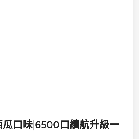
煙西瓜口味|6500口續航升級一