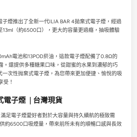
子煙推出了全新一代ILIA BAR 4拋棄式電子煙，經過
升至13ml（約6500口），更大的容量更過癮，抽吸體驗
mAh電池和13POD菸油，這款電子煙配備了0.8Ω的
霧。還提供多種糖果口味，從甜蜜的水果到濃郁的巧
四代一次性抛棄式電子煙，為您帶來更加便捷、愉悅的吸
享受！
棄式電子煙 | 台灣現貨
式電子煙，滿足電子煙愛好者對於大容量與持久續航的極致需
提供約6500口吸煙量，帶來前所未有的順暢口感與長效