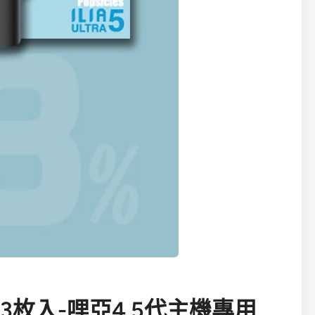
彈 3枚入-哩亞4.5代主機專用