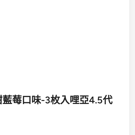
清甜藍莓口味-3枚入哩亞4.5代