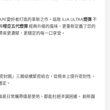
E愛好者打造的革新之作。這款 ILIA ULTRA
煙彈
不
與
哩亞五代煙彈
經典升級的風味，更重新定義了您的
帶來更濃郁、更穩定的每一口享受。
+密封圈」三層結構緊密結合，從根本上提升密封性，
穩定。
論是日常攜帶還是使用，都能杜絕滲漏困擾。 創新霧