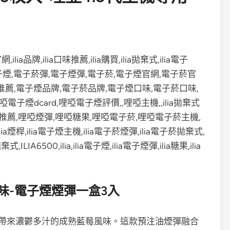
莓口味-電子煙煙彈一盒3入
一口都帶來濃鬱多汁的成熟藍莓風味。這款預注油煙彈融合