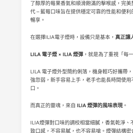
了醇厚的莓果香氣和順滑飽滿的擊喉感，完美契合
代 – 藍莓口味旨在提供穩定可靠的性能和便
暢享。
在選擇ILIA電子煙時，設備只是基本，
真正讓
LILA 電子煙 × ILIA 煙彈
，就是為了重視「每
LILA 電子煙外型簡約俐落，機身輕巧好攜
強忽弱，新手容易上手，老手也能長時間使用
口。
而真正的靈魂，來自
ILIA 煙彈的風味表現
。
ILIA煙彈對口味的調校相當細膩，香氣乾淨
致口感，不容易膩，也不容易嗆。煙彈結構密