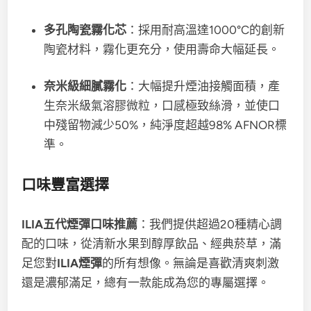
多孔陶瓷霧化芯
：採用耐高溫達1000°C的創新
陶瓷材料，霧化更充分，使用壽命大幅延長。
奈米級細膩霧化
：大幅提升煙油接觸面積，產
生奈米級氣溶膠微粒，口感極致絲滑，並使口
中殘留物減少50%，純淨度超越98% AFNOR標
準。
口味豐富選擇
ILIA五代煙彈口味推薦
：我們提供超過20種精心調
配的口味，從清新水果到醇厚飲品、經典菸草，滿
足您對
ILIA煙彈
的所有想像。無論是喜歡清爽刺激
還是濃郁滿足，總有一款能成為您的專屬選擇。