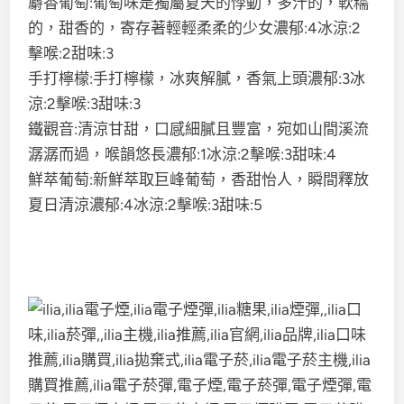
麝香葡萄:葡萄味是獨屬夏天的悸動，多汁的，軟糯
的，甜香的，寄存著輕輕柔柔的少女濃郁:4冰涼:2
擊喉:2甜味:3
手打檸檬:手打檸檬，冰爽解膩，香氣上頭濃郁:3冰
涼:2擊喉:3甜味:3
鐵觀音:清涼甘甜，口感細膩且豐富，宛如山間溪流
潺潺而過，喉韻悠長濃郁:1冰涼:2擊喉:3甜味:4
鮮萃葡萄:新鮮萃取巨峰葡萄，香甜怡人，瞬間釋放
夏日清涼濃郁:4冰涼:2擊喉:3甜味:5