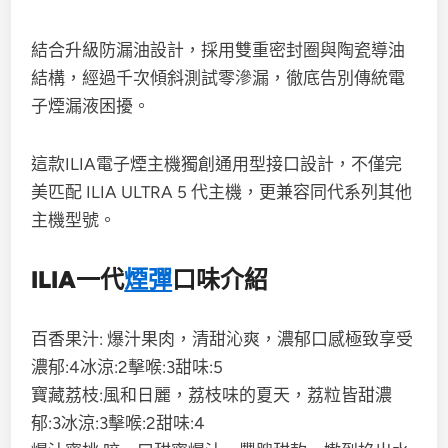
結合升級防漏油設計，採用雙重密封圈與陶瓷導油
結構，經過千次傾斜測試零滲漏，徹底告別傳統電
子煙漏液困擾。​
這款ILIA電子煙主機獨創通用型接口設計，不僅完
美匹配 ILIA ULTRA 5 代主機，更兼容同代系列其他
主機型號。
ILIA一代
煙彈
口味介紹
百香果汁: 爆汁果肉，清甜沁爽，濃郁口感極致享受
濃郁:4冰涼:2擊喉:3甜味:5
寶藏荔枝:風和日麗，荔枝味的夏天，荔粒皆甜濃
郁:3冰涼:3擊喉:2甜味:4