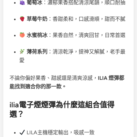
葡萄冰
：濃郁果香搭配清涼尾韻，順口耐抽
草莓牛奶
：香甜柔和，口感滑順，甜而不膩
水蜜桃冰
：果香自然，清爽回甘，日常首選
薄荷系列
：清涼乾淨，提神又解膩，老手最
愛
不論你偏好果香、甜感還是清爽涼感，
ILIA 煙彈都
能找到適合你的那一款。
ilia電子煙煙彈為什麼這組合值得
選？
LILA主機穩定輸出，吸感一致