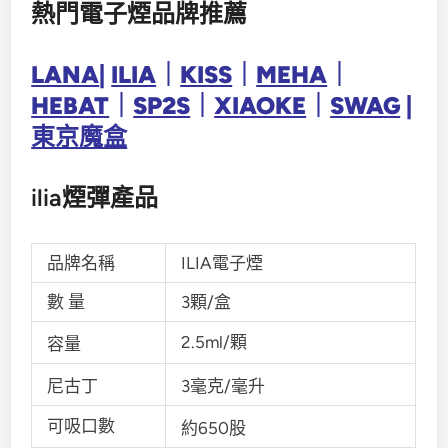
熱門電子煙品牌推薦
LANA
|
ILIA
｜
KISS
｜
MEHA
｜
HEBAT
｜
SP2S
｜
XIAOKE
｜
SWAG
|
東京魔盒
ilia煙彈產品
品牌名稱
ILIA電子煙
數 量
3顆/盒
2.5ml/顆
容量
尼古丁
3毫克/毫升
可吸口數
約650股