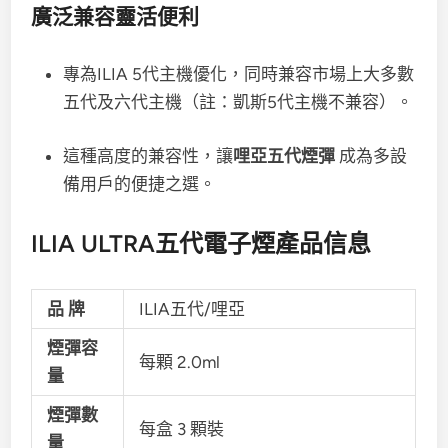
廣泛兼容靈活便利
專為ILIA 5代主機優化，同時兼容市場上大多數
五代及六代主機（註：凱斯5代主機不兼容）。
這種高度的兼容性，讓
哩亞五代煙彈
成為多設
備用戶的便捷之選。
ILIA ULTRA五代電子煙產品信息
品 牌
ILIA五代/哩亞
煙彈容
每顆 2.0ml
量
煙彈數
每盒 3 顆裝
量