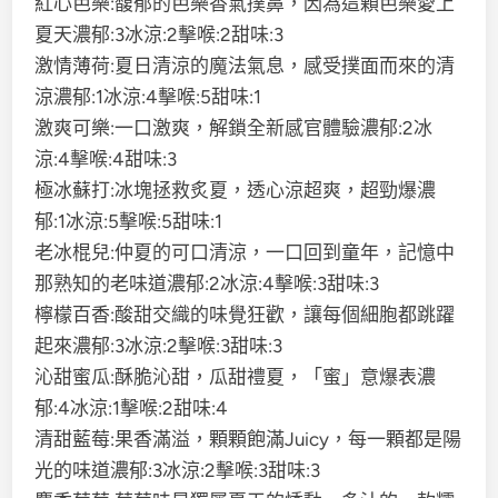
紅心芭樂:馥郁的芭樂香氣撲鼻，因為這顆芭樂愛上
夏天濃郁:3冰涼:2擊喉:2甜味:3
激情薄荷:夏日清涼的魔法氣息，感受撲面而來的清
涼濃郁:1冰涼:4擊喉:5甜味:1
激爽可樂:一口激爽，解鎖全新感官體驗濃郁:2冰
涼:4擊喉:4甜味:3
極冰蘇打:冰塊拯救炙夏，透心涼超爽，超勁爆濃
郁:1冰涼:5擊喉:5甜味:1
老冰棍兒:仲夏的可口清涼，一口回到童年，記憶中
那熟知的老味道濃郁:2冰涼:4擊喉:3甜味:3
檸檬百香:酸甜交織的味覺狂歡，讓每個細胞都跳躍
起來濃郁:3冰涼:2擊喉:3甜味:3
沁甜蜜瓜:酥脆沁甜，瓜甜禮夏，「蜜」意爆表濃
郁:4冰涼:1擊喉:2甜味:4
清甜藍莓:果香滿溢，顆顆飽滿Juicy，每一顆都是陽
光的味道濃郁:3冰涼:2擊喉:3甜味:3