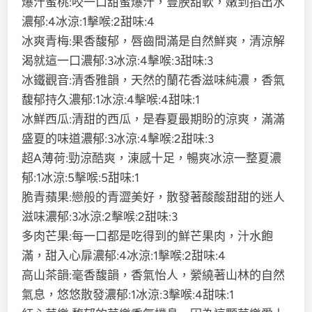
爆汁蜜桃:咬一口甜蜜爆汁，豐腴甜軟，嫩到掐出水
濃郁:4冰涼:1擊喉:2甜味:4
冰爽青梅:果香馥郁，唇齒間滿是自然鮮爽，清涼解
渴就這一口濃郁:3冰涼:4擊喉:3甜味:3
冰鐵觀音:清香雅韻，天然的蘭花香滋味純濃，香氣
馥郁持久濃郁:1冰涼:4擊喉:4甜味:1
冰鮮西瓜:清甜的西瓜，是春夏最期盼的涼爽，滿滿
盛夏的味道濃郁:3冰涼:4擊喉:2甜味:3
超A薄荷:勁涼酷爽，涷感十足，暢爽冰涼一整夏濃
郁:1冰涼:5擊喉:5甜味:1
脆青蘋果:戀般的青澀美好，散發著酸酸甜甜的迷人
滋味濃郁:3冰涼:2擊喉:2甜味:3
多肉芒果:每一口都是吃得到的鮮芒果肉，汁水飽
滿，甜入心扉濃郁:4冰涼:1擊喉:2甜味:4
高山茶韻:毫香馥韻，香氣怡人，縈繞著山林的自然
氣息，悠悠散發濃郁:1冰涼:3擊喉:4甜味:1