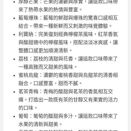
厚醇芒果：芒果的濃鬱與厚實，讓這款口味帶
來了熱帶水果的熱情與豐富。
藍莓爆珠：藍莓的鮮甜與爆珠的驚喜口感相互
結合，帶來一種新鮮而又刺激的味覺體驗。
利寶納：完美復刻經典檸檬茶風味，紅茶香氣
與酸甜適中的檸檬風味，搭配淡淡冰爽感，讓
整體口感更加順滑清新。
荔枝：荔枝的清甜與花香，讓這款口味帶來了
一種高雅而又甜美的風味。
蜜桃烏龍：濃鬱的蜜桃香甜與烏龍茶的清香相
融合，口感豐富，甜而不膩。
茗茶青梅：青梅的酸甜與茗茶的香氣相互交
織，打造出一款既有茶的甘醇又有果實的活力
的口味。
葡萄：葡萄的酸甜與多汁，讓這款口味帶來了
水果的清新與甜美。