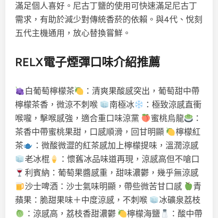
滿足個人喜好。尼古丁鹽的使用可快速滿足尼古丁
需求，有助於減少對傳統香菸的依賴。與4代、悅刻
五代主機通用，放心替換嘗鮮。
RELX電子煙彈口味介紹推薦
白葡萄檸檬茶
：清爽果酸感突出，葡萄甜中帶
檸檬茶香，微涼不刺喉
南極冰
：極致涼感直衝
喉嚨，擊喉感強，適合重口味涼黨
蜜桃烏龍
：
茶香中帶蜜桃果甜，口感順滑，回甘明顯
檸檬紅
茶
：微酸微澀的紅茶感加上檸檬提味，溫潤涼感
老冰棍
：懷舊冰品味道再現，涼感高但不嗆口
利賓納：葡萄果醬感重，甜味濃鬱，幾乎無涼感
沙士啤酒：沙士氣味明顯，帶些微苦甘口感
青
蘋果：脆甜果味＋中度涼感，不刺喉
冰礦泉荔枝
：涼感高，荔枝香甜濃鬱
檸檬海鹽
：酸中帶