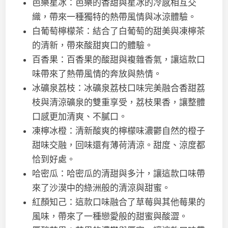
芭樂星冰：芭樂的香甜與星冰的冷感相互交
織，帶來一種獨特的熱帶風情與冰涼體驗。
白葡萄檸檬茶：結合了白葡萄的甜美與凍檸茶
的清新，帶來酸甜爽口的體驗。
百香果：百香果的酸甜與複雜香氣，讓這款口
味帶來了熱帶風情的奔放與熱情。
冰礦泉荔枝：冰礦泉荔枝口味完美融合香甜荔
枝與清涼礦泉的雙重享受，荔枝果香，讓整體
口感更加清爽、不膩口。
凍檸冰橙：清新酸爽的檸檬味濃鬱自然的橙子
甜味交融，回味還有薄荷清涼。甜度、涼度都
恰到好處。
哈密瓜：哈密瓜的清甜與多汁，讓這款口味帶
來了沙漠中的綠洲般的清涼與甜蜜。
紅顏知己：這款口味融合了草莓與其他莓果的
風味，帶來了一種戀愛般的甜蜜與酸澀。