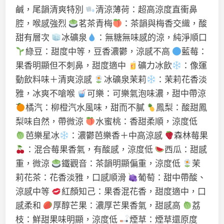
鹹，尾韻清爽特別
清涼薄荷：超高涼度直衝鼻
腔，喉感強烈
茗茶青梅
：茶韻與梅香交織，酸
甜有層次
冰礦泉
：無糖無味感的涼，純淨順口
綠豆：甜度中等，豆香濃鬱，涼感不高
藍莓：
果香明顯但不刺鼻，甜度適中
礦力冰飲
：像運
動飲料味＋清爽涼感
冰礦泉茉莉
：茉莉花香淡
雅，冰爽不嗆喉
可樂：可樂氣泡味濃，甜中帶涼
橘汽：柳橙汽水風味，甜而不膩
鳳梨：酸甜鳳
梨味自然，帶微涼
水蜜桃：香甜柔順，涼度低
芭樂星冰
：濃鬱芭樂香＋中高涼感
森林莓果
：混合莓果香氣，有酸感，涼度低
西瓜：甜感
重，微涼
鐵觀音：茶韻明顯偏重，涼度低
茉
莉花茶：花香淡雅，口感順滑
葡萄：甜中帶酸、
涼感中等
紅顏知己：果香混花香，甜度適中，口
感柔和
厚醇芒果：濃厚芒果香氣，甜感高
荔
枝：鮮甜果味明顯，涼度低
煙草：煙草還原度