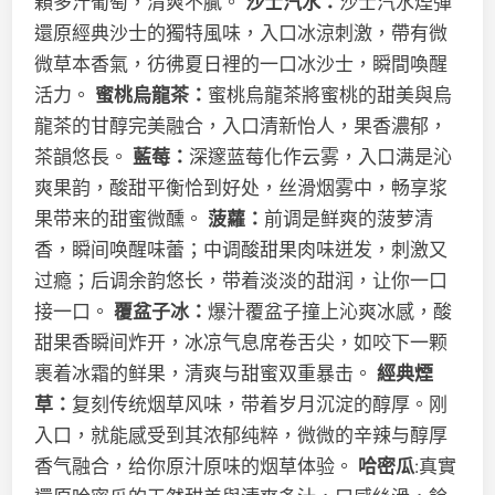
顆多汁葡萄，清爽不膩。
沙士汽水：
沙士汽水煙彈
還原經典沙士的獨特風味，入口冰涼刺激，帶有微
微草本香氣，彷彿夏日裡的一口冰沙士，瞬間喚醒
活力。
蜜桃烏龍茶：
蜜桃烏龍茶將蜜桃的甜美與烏
龍茶的甘醇完美融合，入口清新怡人，果香濃郁，
茶韻悠長。
藍莓：
深邃蓝莓化作云雾，入口满是沁
爽果韵，酸甜平衡恰到好处，丝滑烟雾中，畅享浆
果带来的甜蜜微醺。
菠蘿：
前调是鲜爽的菠萝清
香，瞬间唤醒味蕾；中调酸甜果肉味迸发，刺激又
过瘾；后调余韵悠长，带着淡淡的甜润，让你一口
接一口。
覆盆子冰：
爆汁覆盆子撞上沁爽冰感，酸
甜果香瞬间炸开，冰凉气息席卷舌尖，如咬下一颗
裹着冰霜的鲜果，清爽与甜蜜双重暴击。
經典煙
草：
复刻传统烟草风味，带着岁月沉淀的醇厚。刚
入口，就能感受到其浓郁纯粹，微微的辛辣与醇厚
香气融合，给你原汁原味的烟草体验。
哈密瓜
:真實