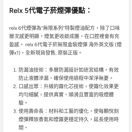
Relx 5代電子菸煙彈優點：
relx 6代煙彈為“無限系列”特製煙油配方，除了口味
層次感更明顯，煙氣更收斂成團，在口腔裡會有充
盈感。 relx 6代電子菸無限盒裝煙彈 海外英文版 (煙
彈x1)，全新現貨發售, 原裝正版。
防漏油技術：多層防漏設計如迷宮結構，有效
防止液體滲漏，確保使用過程中潔淨無憂。
口感出眾：升級的霧化芯技術，使霧化效果更
均勻細膩，提供真實、順滑且豐富的吸煙體
驗。
使用壽命長：材料和工藝的優化，使每顆悅刻
煙彈釋放香氣和煙霧更穩定持久，延長使用時
間。