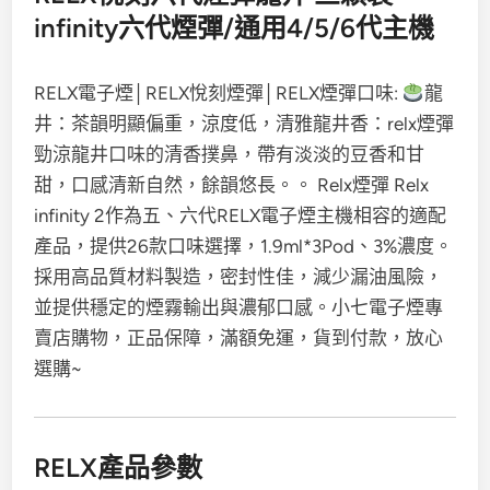
infinity六代煙彈/通用4/5/6代主機
RELX電子煙│RELX悅刻煙彈│RELX煙彈口味:
龍
井：茶韻明顯偏重，涼度低，清雅龍井香：relx煙彈
勁涼龍井口味的清香撲鼻，帶有淡淡的豆香和甘
甜，口感清新自然，餘韻悠長。。 Relx煙彈 Relx
infinity 2作為五、六代RELX電子煙主機相容的適配
產品，提供26款口味選擇，1.9ml*3Pod、3%濃度。
採用高品質材料製造，密封性佳，減少漏油風險，
並提供穩定的煙霧輸出與濃郁口感。小七電子煙專
賣店購物，正品保障，滿額免運，貨到付款，放心
選購~
RELX產品參數