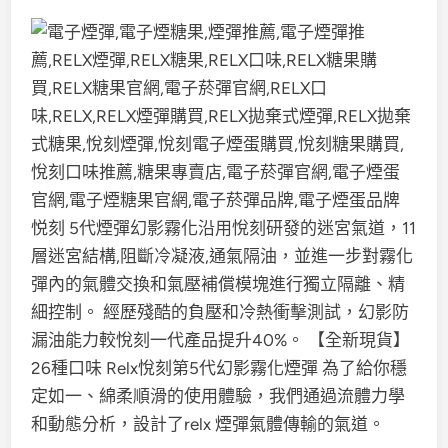
悦刻 5代煙彈幻影霧化沿用悅刻研發的迷宮氣道，11
層迷宮結構,阻斷冷凝液,通氣隔油，並進一步對霧化
彈內的氣體交換和氣壓補償模塊進行獨立隔離、精
細控制。 經歷殘酷的負壓和冷熱衝擊測試，幻影防
漏油能力較悅刻一代產品提升40%。 【全新現貨】
26種口味 Relx悅刻第5代幻影霧化煙彈 為了給你穩
定如一、綿柔順滑的使用體驗，我們通過流體力學
和動態分析，設計了relx 煙彈氣體傳輸的氣道。