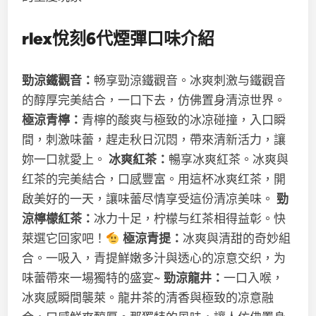
rlex悅刻
6代
煙彈口味介紹
勁涼鐵觀音：
畅享勁涼鐵觀音。冰爽刺激与鐵觀音
的醇厚完美結合，一口下去，仿佛置身清涼世界。
極涼青檸：
青檸的酸爽与極致的冰凉碰撞，入口瞬
間，刺激味蕾，趕走秋日沉悶，帶來清新活力，讓
妳一口就愛上。
冰爽紅茶：
暢享冰爽紅茶。冰爽與
红茶的完美結合，口感豐富。用這杯冰爽红茶，開
啟美好的一天，讓味蕾尽情享受這份清凉美味。
勁
涼檸檬紅茶：
冰力十足，柠檬与红茶相得益彰。快
萊選它回家吧！
極涼青提：
冰爽與清甜的奇妙組
合。一吸入，青提鮮嫩多汁與透心的凉意交织，为
味蕾帶來一場獨特的盛宴~
勁涼龍井：
一口入喉，
冰爽感瞬間襲萊。龍井茶的清香與極致的凉意融