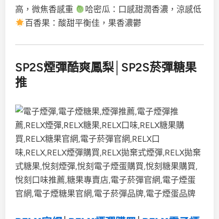
高，微焦香感重
哈密瓜：口感甜潤香濃，涼感低
百香果：酸甜平衡佳，果香濃鬱
SP2S煙彈酷爽鳳梨│SP2S菸彈糖果
推