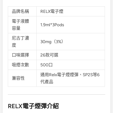
品牌名稱
RELX電子煙
電子液體
1.9ml*3Pods
容量
尼古丁濃
30mg（3%）
度
口味選擇
26款可選
吸煙次數
500口
通用Relx電子煙煙彈、SP2S等6
兼容性
代產品
RELX電子煙彈介紹