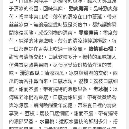
合，口感鮮爽醇厚。那獨特的風味，讓人仿佛置身
于清凉的茶園，回味無窮。
勁爽薄荷：
品味勁爽薄
荷，畅享冰爽口感。薄荷的清凉在口中蔓延，帶來
丝丝凉意。無論是疲憊時還是炎熱中，都能讓妳瞬
間恢復狀態，感受別樣的清爽。
零度薄荷：
零度薄
荷，純淨的冰爽滋味。薄荷的清凉純粹到極致，每
一口都像是在舌尖上吹過一陣凉風。
熱情番石榴：
甜蜜与清新交织，口感软糯多汁。獨特的風味讓人
仿佛置身熱帶果園，尽情享受這份热情洋溢的美
味。
清涼西瓜：
清涼西瓜，冰爽與甜蜜的交织。西
瓜的清香扑鼻而来，口感水润。
荔枝：
荔枝口感细
腻，甜而不腻，带有獨特的濃郁果香。
老冰棍：
以
傳統老冰棍為靈感，口感清甜細膩，帶有微微奶香
與冰涼感，瞬間喚醒童年記憶，帶來夏日裡的清爽
享受。
荔枝：
荔枝口感细腻，甜而不腻，带有獨特
的濃郁果香。
水蜜桃：
還原水蜜桃的鮮甜多汁，搭