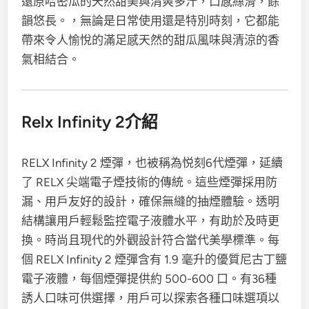
還原哈密瓜的天然甜美與清爽多汁，口感絲滑，餘
韻悠長。，無論是日常使用還是特別時刻，它都能
帶來令人愉悅的滿足感天然的甜瓜風味與清涼的香
氣相結合。
Relx Infinity 2介紹
RELX Infinity 2 煙彈，也被稱為悦刻6代煙彈，延續
了 RELX 尖端電子煙技術的傳統。這些煙彈採用防
漏、用戶友好的設計，確保無縫的抽煙體驗。透明
結構讓用戶輕鬆監控電子液體水平，有助於及時更
換。時尚且現代的外觀設計符合當代美學標準。每
個 RELX Infinity 2 煙彈含有 1.9 毫升的優質尼古丁鹽
電子液體，每個煙彈提供約 500-600 口。有36種
誘人口味可供選擇，用戶可以探索各種口味選項以