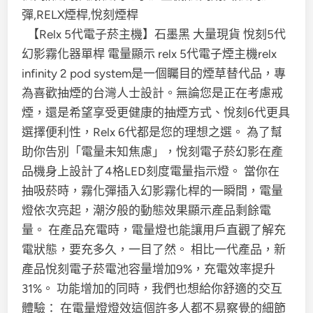
【Relx 5代電子菸主機】石墨黑 大量現貨 悅刻5代
幻影霧化器單桿 電量顯示 relx 5代電子煙主機relx
infinity 2 pod system是一個矚目的煙草替代品，專
為喜歡抽煙的台灣人士設計。無論您是正在考慮戒
煙，還是希望享受更健康的抽煙方式、悅刻6代更具
選擇便利性，Relx 6代都是您的理想之選。 為了幫
助你告別「電量未知焦慮」，悅刻電子菸幻影在產
品機身上設計了4格LED刻度電量指示燈。 當你在
抽吸菸時，霧化彈插入幻影霧化桿的一瞬間，電量
燈依次亮起，潮汐般的動態效果顯示產品剩餘電
量。 在產品充電時，電量燈也能讓用戶直觀了解充
電狀態，要充多久，一目了然。 相比一代產品，新
產品悅刻電子菸電池容量增加9%，充電效率提升
31%。 功能增加的同時，我們也想給你舒適的交互
體驗： 在電量燈燈效這個許多人都不易察覺的細節