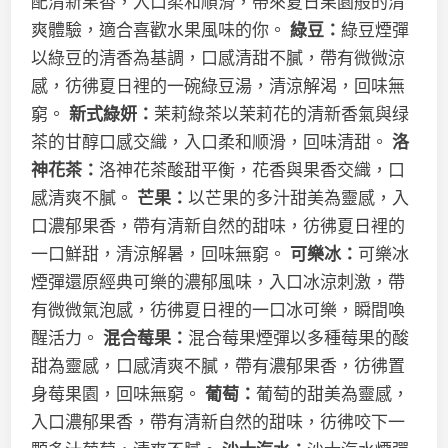
配清新果香，入口柔和順滑，帶來夏日果園般的清
爽體驗，適合喜歡水果風味的你。
綠豆：
綠豆煙彈
以綠豆的清香為基調，口感清甜不膩，帶有微微涼
感，彷彿夏日裡的一碗綠豆湯，清涼解渴，回味無
窮。
新式綠妍：
茉莉綠茶以茉莉花的清新香氣與绿
茶的甘醇口感交織，入口柔和顺滑，回味清甜。
洛
神花茶：
洛神花茶酸甜平衡，花香與果香交織，口
感清爽不膩。
芒果：
以芒果的多汁甜美為靈感，入
口濃郁果香，帶有清新自然的甜味，彷彿夏日裡的
一口鮮甜，清涼解暑，回味無窮。
可樂冰：
可樂冰
煙彈還原經典可樂的濃郁風味，入口冰涼刺激，帶
有微微氣泡感，彷彿夏日裡的一口冰可樂，瞬間喚
醒活力。
混合莓果：
混合莓果煙彈以多種莓果的酸
甜為靈感，口感清爽不膩，帶有濃郁果香，彷彿置
身莓果園，回味無窮。
葡萄：
葡萄的甜美為靈感，
入口濃郁果香，帶有清新自然的甜味，彷彿咬下一